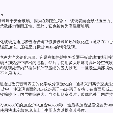
？
玻璃属于安全玻璃。因为在制造过程中，玻璃表面会形成压应力
承载能力和耐压性。因此，它也被称为高强度玻璃。
化玻璃是通过将普通玻璃或镀膜玻璃加热到软化点（通常在70
强度加倍。压缩应力超过90MPa的钢化玻璃。
玻璃也称为淬火钢化玻璃。它是在加热炉中将普通平板玻璃加热到接
璃从加热炉中取出的过程。然后，使用多头喷嘴将高压冷空气吹
种玻璃处于内部拉伸和外部压缩的应力状态。一旦发生局部损伤
不容易伤人。
玻璃是通过改变玻璃表面的化学成分来强化的，通常采用离子交换
）盐中，使玻璃表面的Na+或K+离子与Li+离子交换，在表面形成L
收缩较小，内层收缩较大。当冷却到室温时，玻璃也处于内层拉
入500-550℃的加热炉中加热340-360秒；然后将加热温度设置为7
使用快速冷却在玻璃上产生压应力以提高其强度。